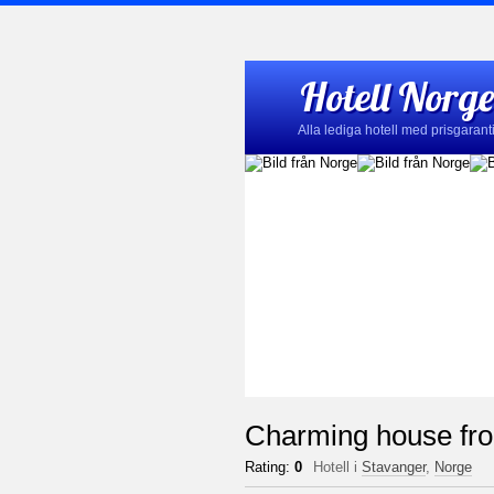
Hotell Norge
Alla lediga hotell med prisgarant
Charming house fro
Rating:
0
Hotell i
Stavanger
,
Norge