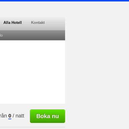
Alla Hotell
Kontakt
lo
rån
0
/ natt
Boka nu