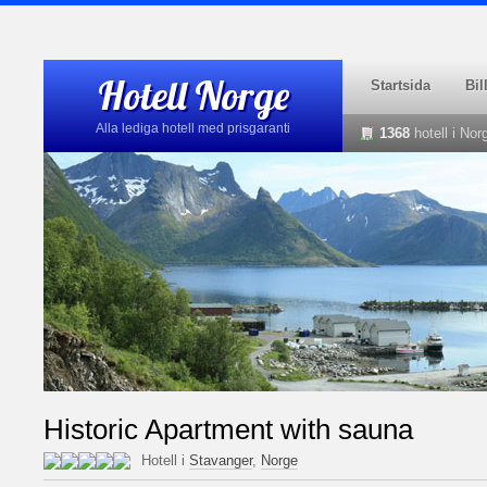
Hotell Norge
Startsida
Bil
Alla lediga hotell med prisgaranti
1368
hotell i No
Historic Apartment with sauna
Hotell i
Stavanger
,
Norge