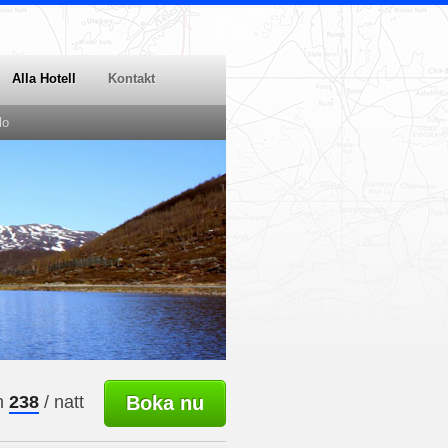
Alla Hotell
Kontakt
lo
n
238
/ natt
Boka nu