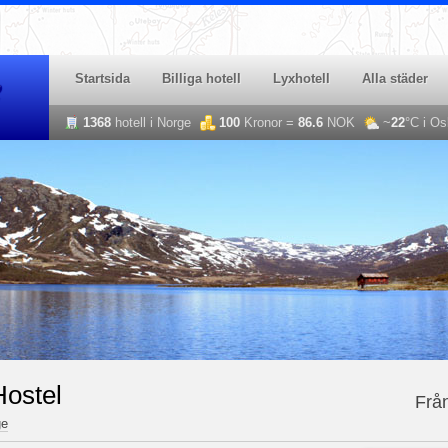
Startsida
Billiga hotell
Lyxhotell
Alla städer
i
1368
hotell i Norge
100
Kronor =
86.6
NOK
~
22
°C i Os
ostel
Frå
ge